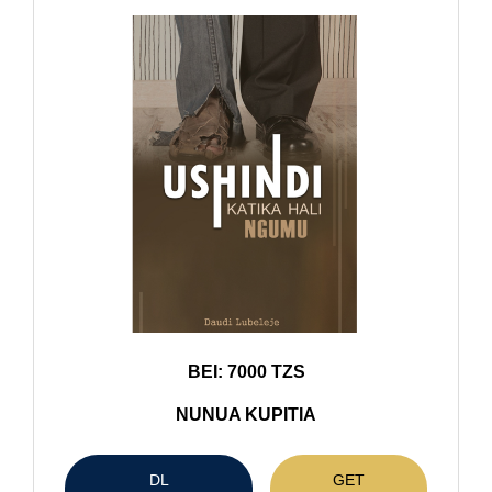
BEI: 7000 TZS
NUNUA KUPITIA
DL
GET