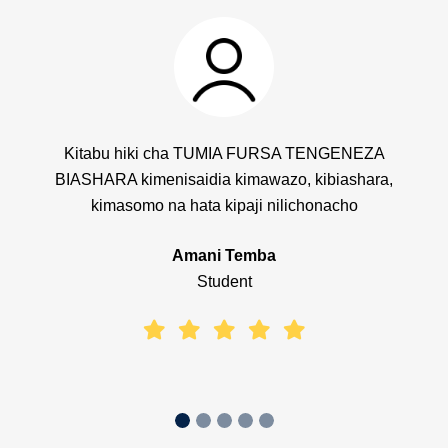
NGENEZA
Katika usomaji wangu nimekuwa nikifurahia namn
biashara,
ambavyo unapangilia mtiririko wa mawazo!. Vit
nacho
vinaleta raha ya kusoma na pia viko clear...unap
unafeel ni kama mtu anakuelezea.
Joshua Kanondo
Medical Doctor & Pastor